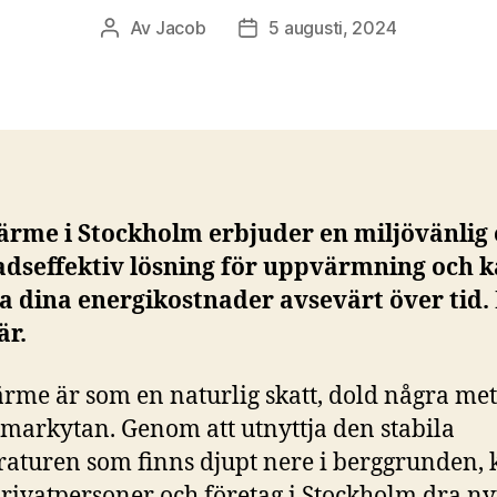
Av
Jacob
5 augusti, 2024
Inläggsförfattare
Inläggsdatum
ärme i Stockholm erbjuder en miljövänlig
adseffektiv lösning för uppvärmning och 
 dina energikostnader avsevärt över tid.
är.
rme är som en naturlig skatt, dold några me
markytan. Genom att utnyttja den stabila
aturen som finns djupt nere i berggrunden, 
rivatpersoner och företag i Stockholm dra ny