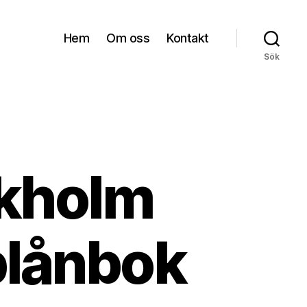
Hem
Om oss
Kontakt
Sök
ckholm
plånbok