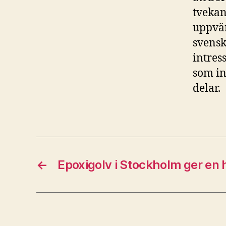
tvekan
uppvär
svensk
intres
som in
delar.
←
Epoxigolv i Stockholm ger en 