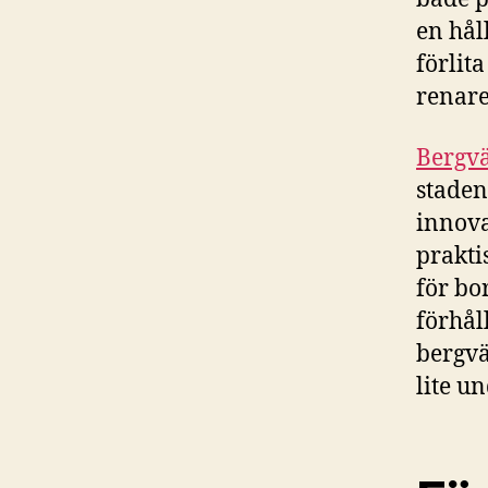
en hål
förlit
renare
Bergv
staden
innova
prakti
för bo
förhål
bergvä
lite u