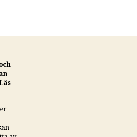
 och
kan
 Läs
ter
kan
tta av