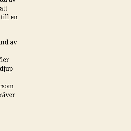
att
till en
rund av
fler
 djup
ersom
kräver