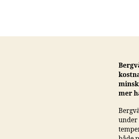
Bergv
kostn
minska
mer h
Bergvä
under 
temper
både p