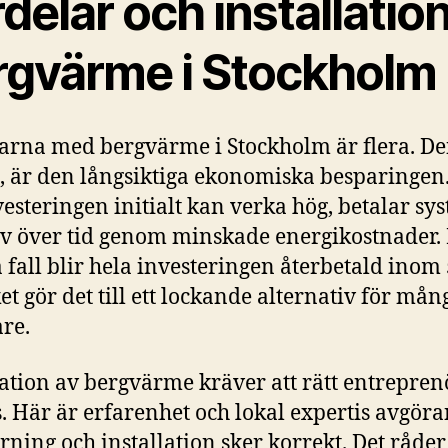
delar och installatio
rgvärme i Stockholm
arna med bergvärme i Stockholm är flera. D
a, är den långsiktiga ekonomiska besparingen
esteringen initialt kan verka hög, betalar sy
älv över tid genom minskade energikostnader. 
fall blir hela investeringen återbetald inom
ket gör det till ett lockande alternativ för mån
re.
lation av bergvärme kräver att rätt entrepren
s. Här är erfarenhet och lokal expertis avgör
rrning och installation sker korrekt. Det råde