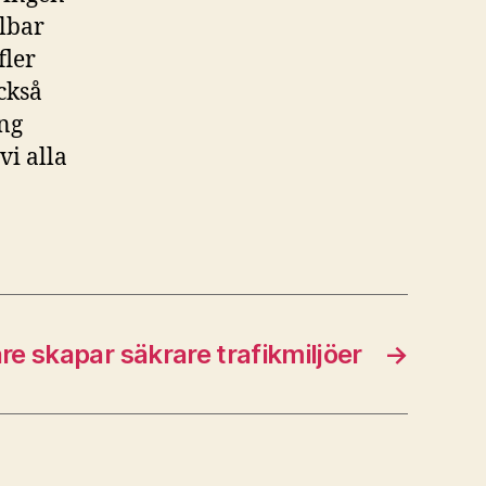
lbar
fler
också
ing
vi alla
re skapar säkrare trafikmiljöer
→