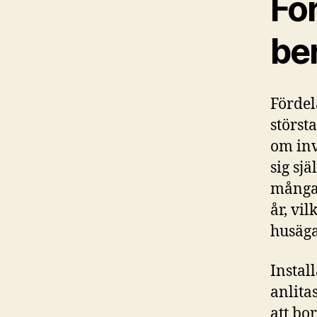
För
be
Fördel
störst
om inv
sig sj
många 
år, vil
husäga
Instal
anlita
att bo