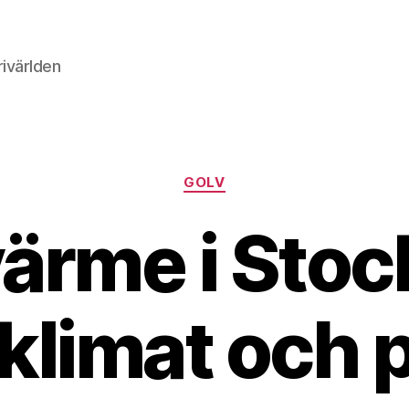
rivärlden
Kategorier
GOLV
ärme i Sto
 klimat och 