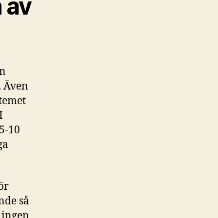
n av
en
. Även
stemet
I
 5-10
ga
ör
ande så
r ingen