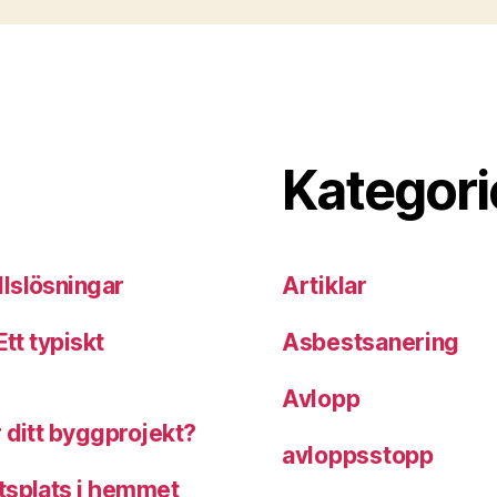
Kategori
llslösningar
Artiklar
tt typiskt
Asbestsanering
Avlopp
 ditt byggprojekt?
avloppsstopp
tsplats i hemmet