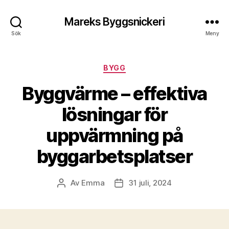
Mareks Byggsnickeri
Sök
Meny
Kategorier
BYGG
Byggvärme – effektiva
lösningar för
uppvärmning på
byggarbetsplatser
Av
Emma
31 juli, 2024
Inläggsförfattare
Inläggsdatum