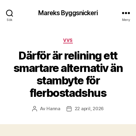
Mareks Byggsnickeri
Sök
Meny
Kategorier
VVS
Därför är relining ett
smartare alternativ än
stambyte för
flerbostadshus
Av
Hanna
22 april, 2026
Inläggsförfattare
Inläggsdatum