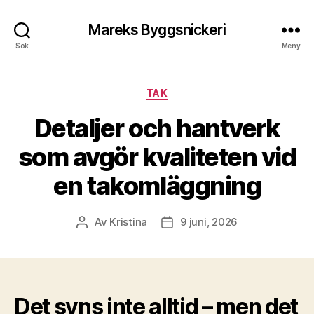
Mareks Byggsnickeri
Sök
Meny
Kategorier
TAK
Detaljer och hantverk
som avgör kvaliteten vid
en takomläggning
Av
Kristina
9 juni, 2026
Inläggsförfattare
Inläggsdatum
Det syns inte alltid – men det