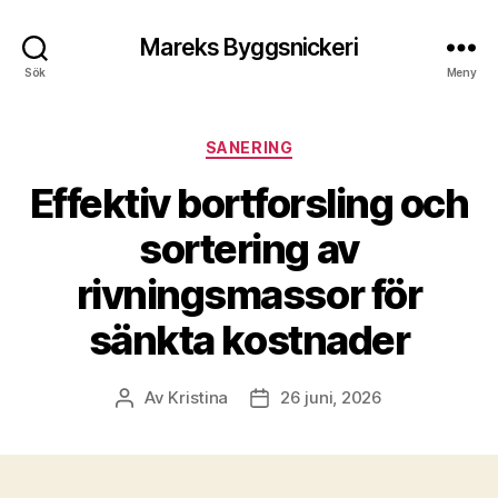
Mareks Byggsnickeri
Sök
Meny
Kategorier
SANERING
Effektiv bortforsling och
sortering av
rivningsmassor för
sänkta kostnader
Av
Kristina
26 juni, 2026
Inläggsförfattare
Inläggsdatum