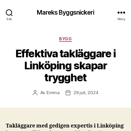
Mareks Byggsnickeri
Sök
Meny
Kategorier
BYGG
Effektiva takläggare i
Linköping skapar
trygghet
Av
Emma
29 juli, 2024
Inläggsförfattare
Inläggsdatum
Takläggare med gedigen expertis i Linköping