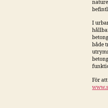
nature
befintl
I urba
hållba
betong
både t
utrymm
betong
funkti
För att
www.sl