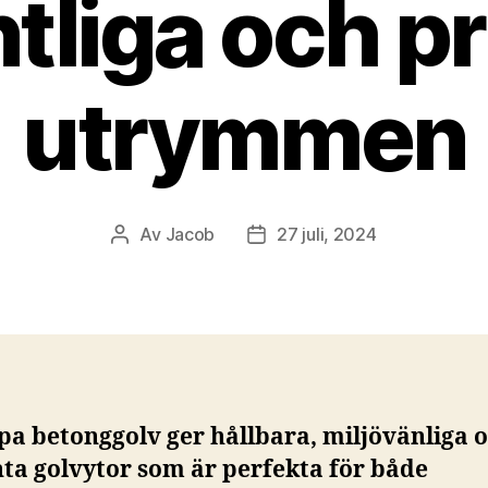
ntliga och pr
utrymmen
Av
Jacob
27 juli, 2024
Inläggsförfattare
Inläggsdatum
ipa betonggolv ger hållbara, miljövänliga 
ta golvytor som är perfekta för både