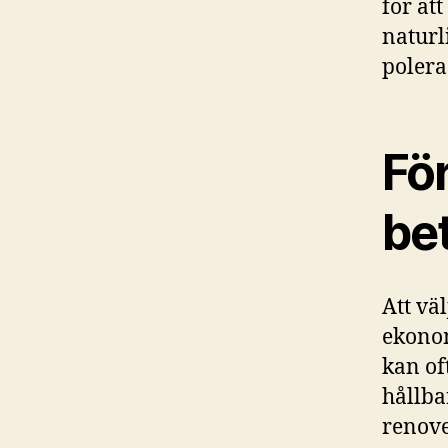
för att
naturl
polera
För
be
Att vä
ekonom
kan oft
hållba
renove