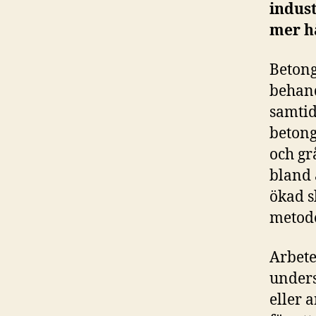
indust
mer h
Betong
behand
samtidi
betong
och gr
bland 
ökad s
metode
Arbete
unders
eller 