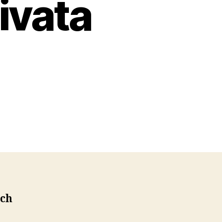
ivata
och