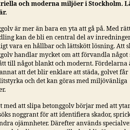
riella och moderna miljöer i Stockholm. L
är.
golv är mer än bara en yta att gå på. Med rät
ling kan de bli en central del av inredninge
gt vara en hållbar och lättskött lösning. Att sl
golv handlar mycket om att förvandla något s
ått till något blankt och modernt. Fördelarna 
annat att det blir enklare att städa, golvet får
litstyrka och det kan göras med miljövänliga
r.
t med att slipa betonggolv börjar med att yta
öks noggrant för att identifiera skador, spric
andra ojämnheter. Därefter används specialve