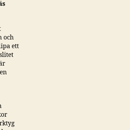
äs
t
n och
ipa ett
litet
är
 en
n
kor
rktyg