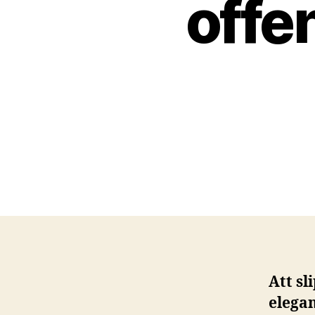
offe
Att sl
elegan