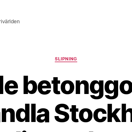
rivärlden
Kategorier
SLIPNING
de betonggo
andla Stock