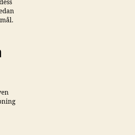
 dess
sedan
emål.
a
ven
ipning