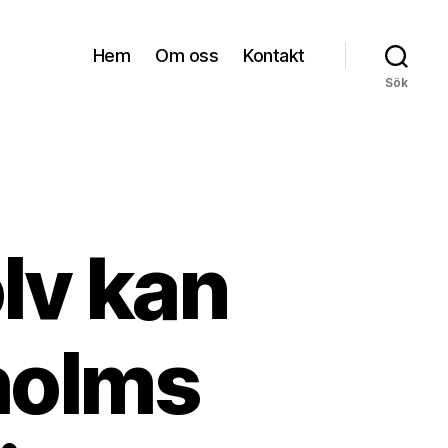
Hem
Om oss
Kontakt
Sök
lv kan
holms