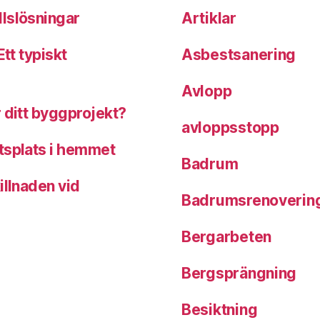
llslösningar
Artiklar
tt typiskt
Asbestsanering
Avlopp
 ditt byggprojekt?
avloppsstopp
tsplats i hemmet
Badrum
illnaden vid
Badrumsrenoverin
Bergarbeten
Bergsprängning
Besiktning