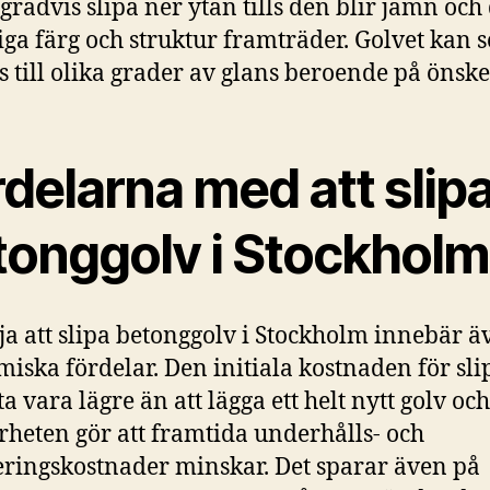
 gradvis slipa ner ytan tills den blir jämn och
iga färg och struktur framträder. Golvet kan 
s till olika grader av glans beroende på önsk
delarna med att slip
tonggolv i Stockholm
lja att slipa betonggolv i Stockholm innebär ä
iska fördelar. Den initiala kostnaden för sl
a vara lägre än att lägga ett helt nytt golv och
rheten gör att framtida underhålls- och
ringskostnader minskar. Det sparar även på