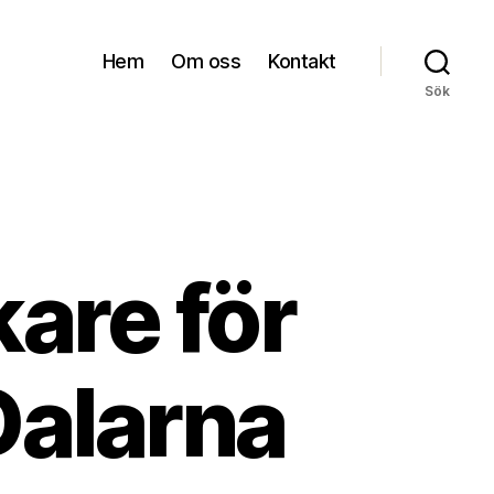
Hem
Om oss
Kontakt
Sök
kare för
Dalarna