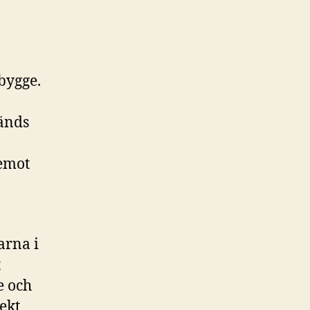
 bygge.
vänds
 emot
arna i
t
e och
ekt