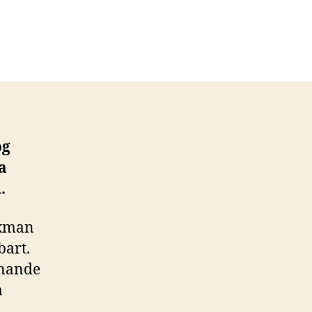
ög
a
.
ekman
bart.
nnande
a