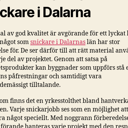
ckare i Dalarna
al av god kvalitet är avgörande för ett lyckat
 något som
snickare i Dalarnas
län har stor
lse för. De ser därför till att rätt material an
rje del av projektet. Genom att satsa på
etsprodukter kan byggnader som uppförs stå
ns påfrestningar och samtidigt vara
demässigt tilltalande.
om finns det en yrkesstolthet bland hantverk
en. Varje snickarjobb ses som en möjlighet at
ra något speciellt. Med noggrann förberedels
örande hanteras varje projekt med den resp