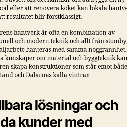
bod eller att renovera köket kan lokala hantv
 att resultatet blir förstklassigt.
rens hantverk är ofta en kombination av
ionell och modern teknik och allt från stomb
etaljarbete hanteras med samma noggrannhet
a kunskaper om material och byggteknik ka
ren skapa konstruktioner som står emot båd
 tand och Dalarnas kalla vintrar.
lbara lösningar och
jda kunder med