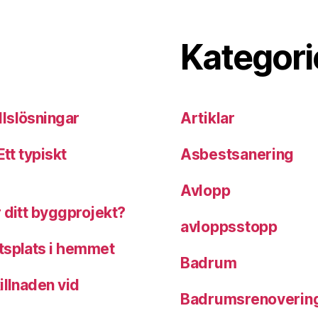
Kategori
llslösningar
Artiklar
tt typiskt
Asbestsanering
Avlopp
 ditt byggprojekt?
avloppsstopp
tsplats i hemmet
Badrum
illnaden vid
Badrumsrenoverin