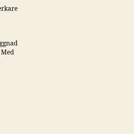
erkare
yggnad
. Med
n
e