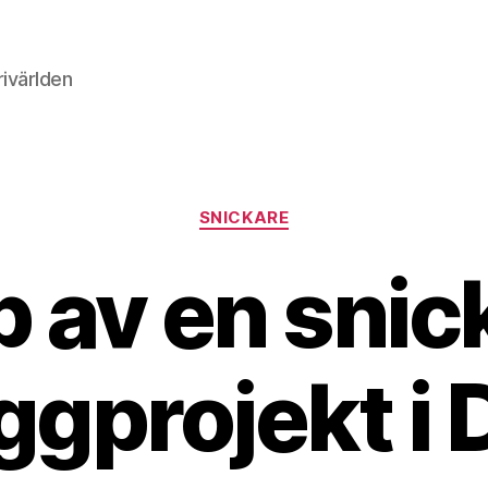
rivärlden
Kategorier
SNICKARE
p av en snic
yggprojekt i 