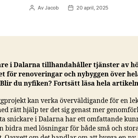
Av
Jacob
20 april, 2025
Inläggsförfattare
Inläggsdatum
re i Dalarna tillhandahåller tjänster av h
et för renoveringar och nybyggen över hel
 Blir du nyfiken? Fortsätt läsa hela artikeln
ggprojekt kan verka överväldigande för en l
d rätt hjälp ter det sig genast mer genomför
sta snickare i Dalarna har ett omfattande ku
n bidra med lösningar för både små och stor
t. Oavsett om det handlar om att bygga en ny