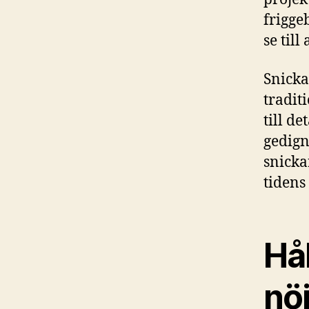
frigge
se till
Snicka
tradit
till d
gedign
snicka
tidens
Hål
nö