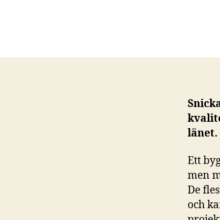
Snicka
kvalit
länet.
Ett by
men me
De fle
och ka
projek