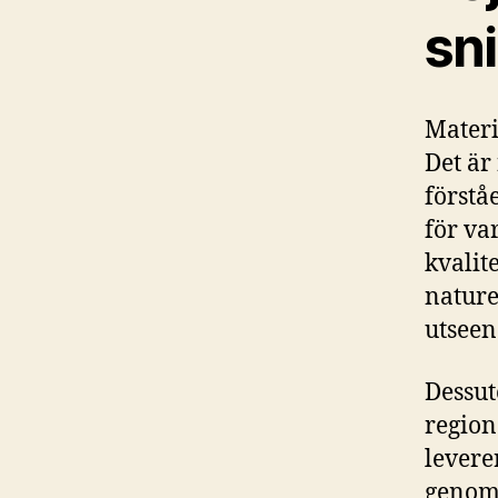
sni
Materi
Det är
förståe
för va
kvalit
nature
utseen
Dessut
region
levere
genomf