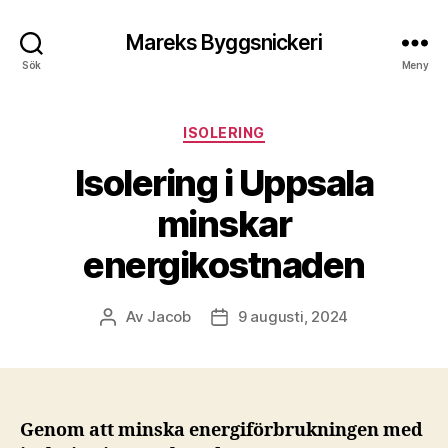
Mareks Byggsnickeri
Sök
Meny
Kategorier
ISOLERING
Isolering i Uppsala
minskar
energikostnaden
Av
Jacob
9 augusti, 2024
Inläggsförfattare
Inläggsdatum
Genom att minska energiförbrukningen med